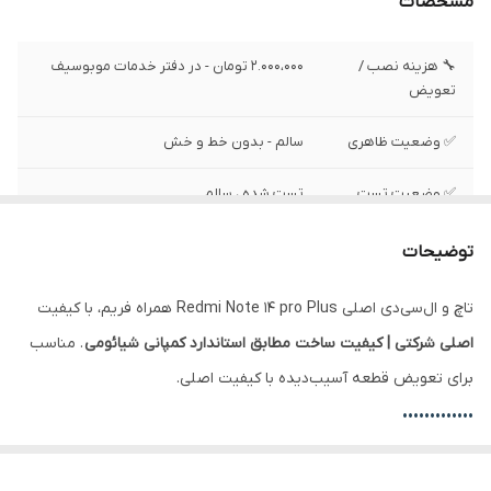
مشخصات
🔧 هزینه نصب /
2.000،000 تومان - در دفتر خدمات موبوسیف
تعویض
✅ وضعیت ظاهری
سالم - بدون خط و خش
✅ وضعیت تست
تست شده ، سالم
✅ نوع
AMOLED
توضیحات
✅ رزولیشن
1220x 2712 پیکسل
تاچ و ال‌سی‌دی اصلی Redmi Note 14 pro Plus همراه فریم، با کیفیت
اصلی شرکتی | کیفیت ساخت مطابق استاندارد کمپانی شیائومی
. مناسب
✅ محافظ صفحه
گوریلا گلس کورنینگ ویکتوس
برای تعویض قطعه آسیب‌دیده با کیفیت اصلی.
✅ سایز
6.67 اینچ
•••••••••••••
✅ فریم
دارد
تفاوت ال‌سی‌دی با فریم و بدون فریم: