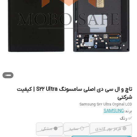
تاچ و ال سی دی اصلی سامسونگ S22 Ultra | کیفیت
شرکتی
Samsung S22 Ultra Orginal LCD
برند:
SAMSUNG
✅ رنگ
🟣 قرمز بور گاندی
⚪ سفید
⚫ مشکی