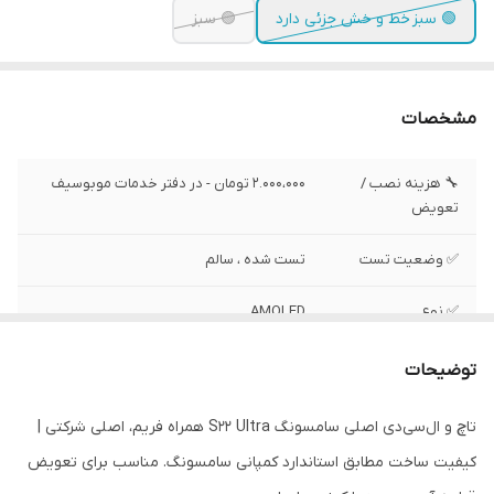
🟢 سبز خط و خش جزئی دارد
🟢 سبز
مشخصات
🔧 هزینه نصب /
2.000،000 تومان - در دفتر خدمات موبوسیف
تعویض
✅ وضعیت تست
تست شده ، سالم
✅ نوع
AMOLED
✅ رزولیشن
1440x3088 پیکسل
توضیحات
✅ محافظ صفحه
گوریلا گلس کورنینگ
تاچ و ال‌سی‌دی اصلی سامسونگ S22 Ultra همراه فریم، اصلی شرکتی |
کیفیت ساخت مطابق استاندارد کمپانی سامسونگ. مناسب برای تعویض
✅ سایز
6.8 اینچ