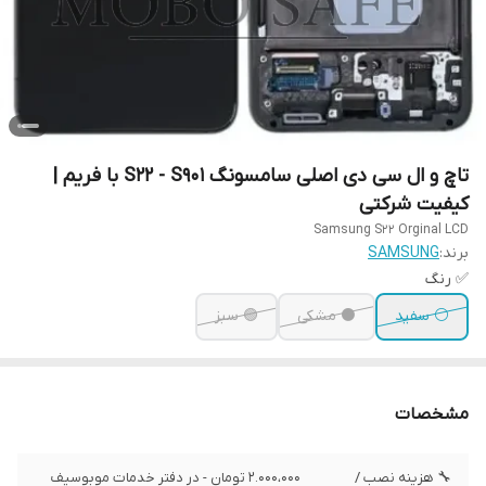
تاچ و ال سی دی اصلی سامسونگ S22 - S901 با فریم |
کیفیت شرکتی
Samsung S22 Orginal LCD
برند:
SAMSUNG
✅ رنگ
⚪ سفید
⚫ مشکی
🟢 سبز
مشخصات
🔧 هزینه نصب /
2.000،000 تومان - در دفتر خدمات موبوسیف