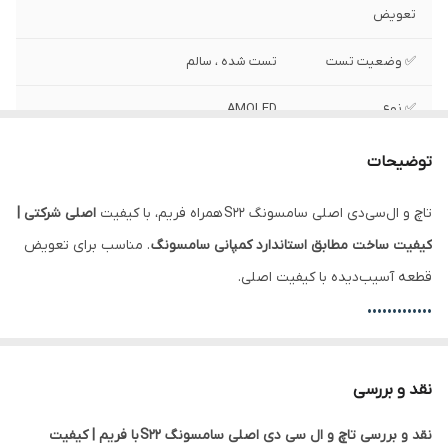
تعویض
✅ وضعیت تست
تست شده ، سالم
✅ نوع
AMOLED
✅ رزولیشن
1080x2340 پیکسل
توضیحات
✅ محافظ صفحه
گوریلا گلس کورنینگ
تاچ و ال‌سی‌دی اصلی سامسونگ S22 همراه فریم، با کیفیت
اصلی شرکتی |
کیفیت ساخت مطابق استاندارد کمپانی سامسونگ
. مناسب برای تعویض
✅ سایز
6.1 اینچ
قطعه آسیب‌دیده با کیفیت اصلی.
✅ کیفیت
اصلی شرکتی | کیفیت ساخت مطابق استاندارد
•••••••••••••
کمپانی سامسونگ
تفاوت ال‌سی‌دی با فریم و بدون فریم:
نقد و بررسی
با فریم:
نصب راحت‌تر، مناسب تعویض کامل ال‌سی‌دی، کاهش احتمال
نقد و بررسی تاچ و ال سی دی اصلی سامسونگ S22 با فریم | کیفیت
آسیب یا شکستگی هنگام نصب.