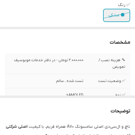
✅ رنگ
⚫ مشکی
مشخصات
🔧 هزینه نصب /
2.000،000 تومان - در دفتر خدمات موبوسیف
تعویض
✅ وضعیت تست
تست شده ، سالم
✅ نوع
AMOLED+
✅ رزولیشن
1080x2340 پیکسل
توضیحات
✅ محافظ صفحه
گوریلا گلس کورنینگ 3
تاچ و ال‌سی‌دی اصلی سامسونگ A70 همراه فریم، با کیفیت
اصلی شرکتی