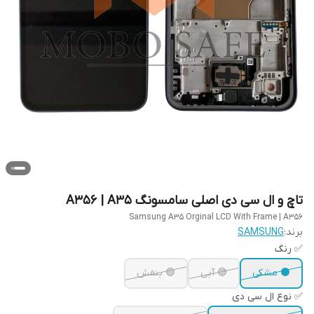
تاچ و ال سی دی اصلی سامسونگ A356 | A35
Samsung A35 Orginal LCD With Frame | A356
برند:
SAMSUNG
✅ رنگ
⚫ مشکی
🔵 آبی
🟣 بنفش
✅ نوع ال سی دی