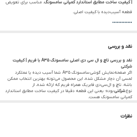
| کیفیت ساخت مطابق استاندارد کمپانی سامسونگ
. مناسب برای تعویض
✅ سایز
6.7 اینچ
قطعه آسیب‌دیده با کیفیت اصلی.
✅ کیفیت
اصلی شرکتی | کیفیت ساخت مطابق استاندارد
•••••••••••••
کمپانی سامسونگ
تفاوت ال‌سی‌دی با فریم و بدون فریم:
نقد و بررسی
با فریم:
نصب راحت‌تر، مناسب تعویض کامل ال‌سی‌دی، کاهش احتمال
نقد و بررسی تاچ و ال سی دی اصلی سامسونگ A35 با فریم | کیفیت
آسیب یا شکستگی هنگام نصب.
شرکتی
بدون فریم:
قیمت مناسب‌تر، نیاز به جدا کردن ال‌سی‌دی خراب از فریم
اگر صفحه‌نمایش گوشی سامسونگ A35 شما آسیب دیده یا عملکرد
لمسی آن دچار مشکل شده، این محصول می‌تونه بهترین انتخاب ممکن
قبلی و نصب ال‌سی‌دی جدید روی همان فریم.
باشه. تاچ و ال‌سی‌دی فابریک همراه فریم که ارائه شده، از
•••••••••••••
نوع
شرکتی
بوده؛ یعنی این قطعه دقیقا در کیفیت ساخت مطابق استاندارد
کمپانی سامسونگ هست.
⚙️ مشخصات:
پنل SUPER AMOLED ، رزولوشن 1080×2340 و محافظ گوریلا گلس،
همگی تضمین می‌کنن که کارایی و وضوح تصویر مثل روز اول باقی
• وضعیت: تست‌شده و سالم
بمونه.
نظرات
• فریم: دارد – نصب سریع‌تر و استحکام بیشتر
برخلاف نسخه‌های بازاری یا کپی که اغلب نور کمتر، رنگ‌های ناهماهنگ یا
حساسیت لمسی پایین دارن، این نسخه شرکتی عملکردی دقیق و حرفه‌ای
• کیفیت:
اصلی شرکتی | کیفیت ساخت مطابق استاندارد کمپانی سامسونگ
داره. نصب این قطعه به‌دلیل داشتن فریم کامل بسیار سریع‌تر و