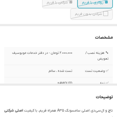
🔲 روکاری با فریم
🔲 شرکتی با فریم
⬜ شرکتی بدون فریم
مشخصات
🔧 هزینه نصب /
2.000،000 تومان - در دفتر خدمات موبوسیف
تعویض
✅ وضعیت تست
تست شده ، سالم
✅ نوع
AMOLED+
✅ رزولیشن
1080x 2340 پیکسل
توضیحات
✅ محافظ صفحه
گوریلا گلس گورنینگ
تاچ و ال‌سی‌دی اصلی سامسونگ A35 همراه فریم، با کیفیت
اصلی شرکتی