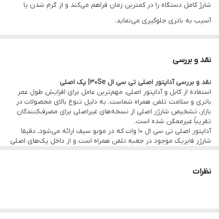
شارژ کامل دستگاه را در کمترین زمان فراهم می‌کند و از گرم شدن یا
آسیب به باتری جلوگیری می‌نماید.
•••••••••••••
⚙️ مشخصات:
نقد و بررسی
• وضعیت: آکبند
نقد و بررسی آداپتور اصلی
تی سی ال 30Se
| پک اصلی
• توان خروجی: ۱۰ وات
استفاده از کابل و آداپتور اصلی، مهم‌ترین عامل برای افزایش طول عمر
• مدلهای سازگار: TCL 40R / TCL 30Se / TCL 408 و کلیه مدل‌های
باتری و سلامت تلفن همراه شماست. به دلیل تنوع بالای محصولات در
بازار، تشخیص شارژر اصلی از نسخه‌های غیراصلی برای مصرف‌کنندگان
پشتیبانی‌کننده از شارژ ۱۰ وات با کابل Type C - USB
تقریباً غیرممکن شده است.
• کیفیت: پک اصلی (آداپتور فابریک کمپانی تی سی ال موجود در جعبه
آداپتور اصلی تی سی ال ۱۰ وات که در موبو سیف ارائه می‌شود، دقیقا
شارژر فابریک موجود در جعبه تلفن همراه است و از داخل پک‌های اصلی
دستگاه)
جمع‌آوری شده. این محصول از نظر سرعت شارژ، ایمنی و طول عمر باتری،
عملکردی بی‌نقص دارد.
•••••••••••••
توان ۱۰وات تضمین می‌کند که باتری گوشی شما در کمترین زمان و با
نظرات
🛠 ضمانت و خدمات:
کمترین استهلاک شارژ شود. برخلاف شارژرهای متفرقه که اغلب باعث
کاهش عمر باتری، افزایش دمای دستگاه و ناپایداری ولتاژ می‌شوند، این
• گارانتی اصالت کالا و یک ماه ضمانت تعویض آداپتور و هفت روز مهلت
شارژر عملکردی استاندارد و ایمن دارد.
تست کابل شارژ
•••••••••••••