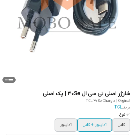
شارژر اصلی تی سی ال 30Se | پک اصلی
TCL 30Se Charger | Orginal
برند:
TCL
✅ نوع
کابل
آداپتور + کابل
آداپتور