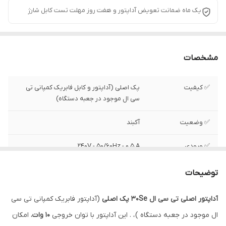
یک ماه ضمانت تعویض آداپتور و هفت روز مهلت تست کابل شارژ
مشخصات
✅ کیفیت
پک اصلی (آداپتور و کابل فابریک کمپانی تی
سی ال موجود در جعبه دستگاه)
✅ وضعیت
آکبند
✅ ورودی
240V - 50/60Hz - ۰.۵ A
✅ خروجی
5 ولت ۲ آمپر ( ۱۰ وات DC )
توضیحات
آداپتور اصلی تی سی ال 30Se پک اصلی
(آداپتور فابریک کمپانی تی سی
ال موجود در جعبه دستگاه ) ، . این آداپتور با توان خروجی
۱۰ وات
، امکان