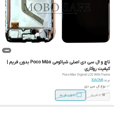
تاچ و ال سی دی اصلی شیائومی Poco M5s بدون فریم |
کیفیت روکاری
Poco M5s Orginal LCD With Frame
برند:
XIAOMI
✅ نوع ال سی دی
🔲 با فریم
⬜ بدون فریم