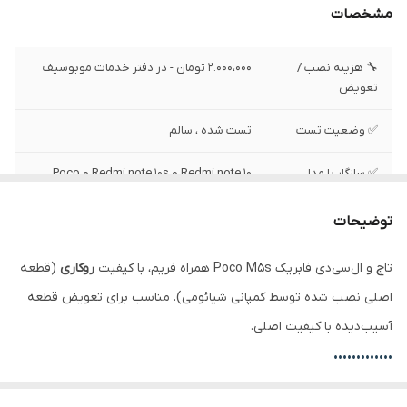
مشخصات
🔧 هزینه نصب /
2.000،000 تومان - در دفتر خدمات موبوسیف
تعویض
✅ وضعیت تست
تست شده ، سالم
✅ سازگار با مدل
Redmi note 10 و Redmi note 10s و Poco
M5s
توضیحات
✅ نوع
AMOLED
تاچ و ال‌سی‌دی فابریک Poco M5s همراه فریم، با کیفیت
روکاری
(قطعه
✅ رزولیشن
1080x 2400 پیکسل
اصلی نصب شده توسط کمپانی شیائومی). مناسب برای تعویض قطعه
✅ محافظ صفحه
گوریلا گلس کورنینگ 5
آسیب‌دیده با کیفیت اصلی.
•••••••••••••
✅ سایز
6.43 اینچ
تفاوت ال‌سی‌دی با فریم و بدون فریم:
✅ کیفیت
اصلی روکاری (قطعه اصلی نصب شده توسط