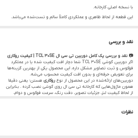
با نسخه اصلی کارخانه.
این قطعه از لحاظ ظاهری و عملکردی کاملاً سالم و تست‌شده می‌باشد.
•••••••••••••
⚙️ مشخصات:
نقد و بررسی
• وضعیت: تست‌شده و سالم
📷 نقد و بررسی پک کامل دوربین‌ تی سی ال TCL 30SE | کیفیت روکاری
• کیفیت تصویر: دقیقا مطابق با نسخه اولیه نصب شده روی گوشی
اگر دوربین گوشی TCL 30SE شما دچار افت کیفیت شده یا در عملکرد
• کیفیت کالا:
اصلی روکاری
(قطعه اصلی نصب شده توسط کمپانی تی سی
فوکوس و ثبت تصاویر مشکل داره، این محصول یکی از بهترین گزینه‌ها
برای تعویض حرفه‌ای و بدون افت کیفیت محسوب می‌شه.
ال)
دوربین‌های ارائه‌شده در این محصول از نوع
روکاری
هستن؛ یعنی دقیقا
•••••••••••••
همون ماژول‌هایی که کارخانه تی سی ال روی گوشی‌ نصب کرده . بنابراین
از لحاظ کیفیت لنز، جزئیات تصویر، دقت رنگ، سرعت فوکوس و دوام،
🛠 ضمانت و خدمات:
هیچ تفاوتی با نمونه‌ی نصب‌شده اولیه ندارن.
در مقایسه با نسخه‌های موجود در بازار که معمولاً از لحاظ ظاهری یا
• گارانتی اصالت کالا و هفت روز مهلت تست سلامت قطعه
کیفیت تصویر ایراداتی دارن ، این نسخه‌ی فابریک عملکرد کاملاً دقیق،
نظرات
• امکان
مراجعه حضوری برای خرید و نصب
سریع و بدون دردسر قطعه
بدون افت کیفیت و با دوام طولانی‌مدت داره.
موبو سیف به‌عنوان واردکننده مستقیم قطعات روکاری، این محصول رو
در
دفتر مرکزی موبو سیف – واحد خدمات
(تهران)
با قیمت عمده و بدون واسطه عرضه کرده؛ بنابراین با وجود کیفیت اصل
•
ارسال به سراسر کشور
با بسته‌بندی ایمن و تحویل سریع
کارخانه‌ای، قیمت نهایی برای مصرف‌کننده بسیار مناسب‌تر از بازار آزاد