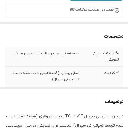
هفت روز ضمانت بازگشت کالا
مشخصات
🔧 هزینه نصب /
850،000 تومان - در دفتر خدمات موبوسیف
تعویض
✅ کیفیت
اصلی روکاری (قطعه اصلی نصب شده توسط
کمپانی تی سی ال)
✅ وضعیت تست
تست شده ، سالم
توضیحات
✅ وضعیت ظاهری
بدون لکه و خط و خش
دوربین اصلی تی سی ال TCL 30SE ، کیفیت
روکاری
(قطعه اصلی نصب
شده توسط کمپانی تی سی ال)، مناسب برای تعویض دوربین آسیب‌دیده