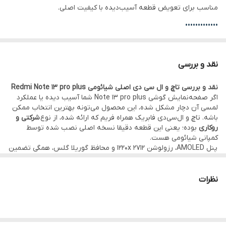
مناسب برای تعویض قطعه آسیب‌دیده با کیفیت اصلی.
✅ فریم
دارد
•••••••••••••
تفاوت ال‌سی‌دی با فریم و بدون فریم:
نقد و بررسی
با فریم:
نصب راحت‌تر، مناسب تعویض کامل ال‌سی‌دی، کاهش احتمال
نقد و بررسی تاچ و ال سی دی اصلی شیائومی Redmi Note 13 pro plus
آسیب یا شکستگی هنگام نصب.
اگر صفحه‌نمایش گوشی Note 13 pro plus شما آسیب دیده یا عملکرد
بدون فریم:
قیمت مناسب‌تر، نیاز به جدا کردن ال‌سی‌دی خراب از فریم
لمسی آن دچار مشکل شده، این محصول می‌تونه بهترین انتخاب ممکن
باشه. تاچ و ال‌سی‌دی فابریک همراه فریم که ارائه شده، از نوع
شرکتی و
قبلی و نصب ال‌سی‌دی جدید روی همان فریم.
روکاری
بوده؛ یعنی این قطعه دقیقا نسخه اصلی نصب شده توسط
•••••••••••••
کمپانی شیائومی هست.
پنل AMOLED، رزولوشن 1220x 2712 و محافظ گوریلا گلس، همگی تضمین
⚙️ مشخصات:
می‌کنن که کارایی و وضوح تصویر مثل روز اول باقی بمونه.
برخلاف نسخه‌های بازاری یا کپی که اغلب نور کمتر، رنگ‌های ناهماهنگ یا
• وضعیت: تست‌شده و سالم
حساسیت لمسی پایین دارن، این نسخه روکاری عملکردی دقیق و حرفه‌ای
نظرات
• فریم: دارد – نصب سریع‌تر و استحکام بیشتر
داره. نصب این قطعه به‌دلیل داشتن فریم کامل بسیار سریع‌تر و
مطمئن‌تر انجام می‌شه.
• کیفیت:
اصلی شرکتی و روکاری
| کیفیت ساخت مطابق استاندارد کمپانی
با توجه به این‌که موبو سیف واردکننده مستقیم این قطعاته، این
شیائومی
محصول با قیمت عمده و بدون واسطه در اختیار مشتری قرار گرفته. به