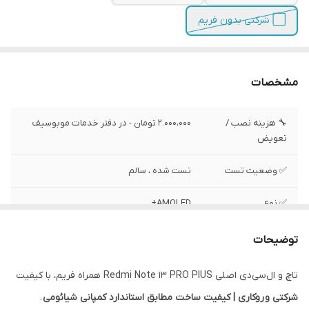
⬜ شرکتی بدون فریم
مشخصات
🔧 هزینه نصب /
2.000،000 تومان - در دفتر خدمات موبوسیف
تعویض
✅ وضعیت تست
تست شده ، سالم
✅ نوع
AMOLED+
✅ رزولیشن
1220x 2712 پیکسل
توضیحات
✅ محافظ صفحه
گوریلا گلس کورنینگ 5
تاچ و ال‌سی‌دی اصلی Redmi Note 13 PRO PIUS همراه فریم، با کیفیت
شرکتی و
روکاری
| کیفیت ساخت مطابق استاندارد کمپانی شیائومی
.
✅ سایز
6.67 اینچ