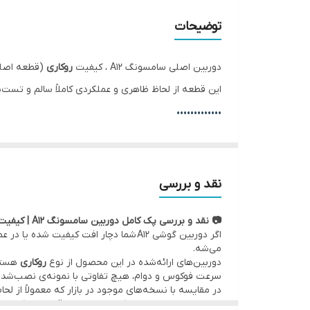
✅ وضعیت ظاهری
توضیحات
دوربین اصلی سامسونگ A12 ، کیفیت
روکاری
(قطعه اصلی
این قطعه از لحاظ ظاهری و عملکردی کاملاً سالم و تست‌
•••••••••••••
⚙️ مشخصات:
• وضعیت: تست‌شده و سالم
• کیفیت تصویر: دقیقا مطابق با نسخه اولیه نصب شده
نقد و بررسی
• کیفیت کالا:
اصلی روکاری
(قطعه اصلی نصب شده توسط 
📷 نقد و بررسی پک کامل دوربین‌ سامسونگ A12 | کیفیت روکاری
•••••••••••••
اگر دوربین گوشی A12 شما دچار افت ک
🛠 ضمانت و خدمات:
می‌شه.
دوربین‌های ارائه‌شده در این محصول از نوع
روکاری
هستن
• گارانتی اصالت کالا و هفت روز مهلت تست سلامت قط
سرعت فوکوس و دوام، هیچ تفاوتی با نمونه‌ی نصب‌شده 
• امکان
مراجعه حضوری برای خرید و نصب
سریع و بدون
در مقایسه با نسخه‌های موجود در بازار که معمولاً از لح
موبو سیف به‌عنوان واردکننده مستقیم قطعات روکاری، ا