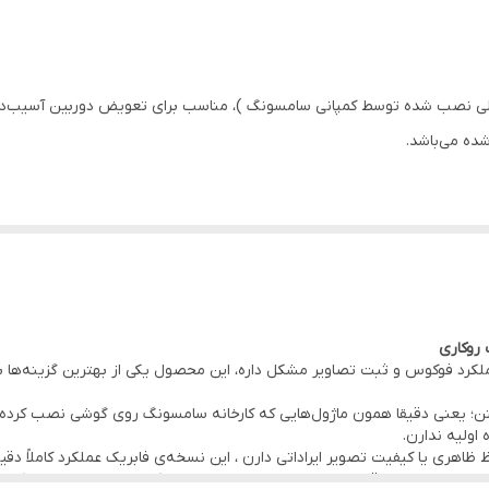
بدون لکه و خط و خش
 نصب شده توسط کمپانی سامسونگ )، مناسب برای تعویض دوربین آسیب‌دیده
شده می‌باشد.
 روی گوشی
کمپانی سامسونگ )
یفیت شده یا در عملکرد فوکوس و ثبت تصاویر مشکل داره، این محصول یکی از بهترین گ
؛ یعنی دقیقا همون ماژول‌هایی که کارخانه سامسونگ روی گوشی‌ نصب کرده . ب
عه
اولیه ندارن.
 دردسر قطعه در
دفتر مرکزی موبو سیف – واحد خدمات
(تهران)
اظ ظاهری یا کیفیت تصویر ایراداتی دارن ، این نسخه‌ی فابریک عملکرد کاملاً دق
ین محصول رو با قیمت عمده و بدون واسطه عرضه کرده؛ بنابراین با وجود کیفی