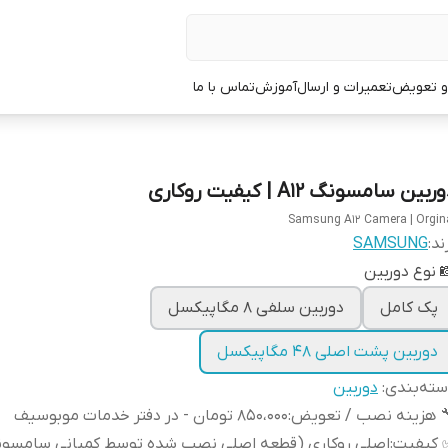
 و تعویض
تعمیرات و ارسال
آموزش
تماس با ما
ربین‌ سامسونگ A12 | کیفیت روکاری
Samsung A12 Camera | Orgin
ند:
SAMSUNG
 نوع دوربین
پک کامل
دوربین سلفی 8 مگاپیکسل
دوربین پشت اصلی 48 مگاپیکسل
ته‌بندی
:
دوربین
 هزینه نصب / تعویض
:
850،000 تومان - در دفتر خدمات موبوسیف
 کیفیت
:
اصلی روکاری (قطعه اصلی نصب شده توسط کمپانی سامسون