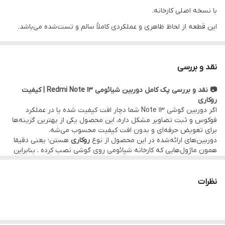
با نسخه اصلی کارخانه.
این قطعه از لحاظ ظاهری و عملکردی کاملاً سالم و تست‌شده می‌باشد.
•••••••••••••
⚙️ مشخصات:
نقد و بررسی
• وضعیت: تست‌شده و سالم
📷 نقد و بررسی پک کامل دوربین‌ شیائومی Redmi Note 13 | کیفیت
• کیفیت تصویر: دقیقا مطابق با نسخه اولیه نصب شده روی گوشی
روکاری
• کیفیت کالا:
اصلی روکاری
(قطعه اصلی نصب شده توسط کمپانی
اگر دوربین گوشی Note 13 شما دچار افت کیفیت شده یا در عملکرد
فوکوس و ثبت تصاویر مشکل داره، این محصول یکی از بهترین گزینه‌ها
شیائومی)
برای تعویض حرفه‌ای و بدون افت کیفیت محسوب می‌شه.
•••••••••••••
دوربین‌های ارائه‌شده در این محصول از نوع
روکاری
هستن؛ یعنی دقیقا
همون ماژول‌هایی که کارخانه شیائومی روی گوشی‌ نصب کرده . بنابراین
🛠 ضمانت و خدمات:
از لحاظ کیفیت لنز، جزئیات تصویر، دقت رنگ، سرعت فوکوس و دوام،
هیچ تفاوتی با نمونه‌ی نصب‌شده اولیه ندارن.
• گارانتی اصالت کالا و هفت روز مهلت تست سلامت قطعه
در مقایسه با نسخه‌های موجود در بازار که معمولاً از لحاظ ظاهری یا
نظرات
• امکان
مراجعه حضوری برای خرید و نصب
سریع و بدون دردسر قطعه
کیفیت تصویر ایراداتی دارن ، این نسخه‌ی فابریک عملکرد کاملاً دقیق،
بدون افت کیفیت و با دوام طولانی‌مدت داره.
در
دفتر مرکزی موبو سیف – واحد خدمات
(تهران)
موبو سیف به‌عنوان واردکننده مستقیم قطعات روکاری، این محصول رو
•
ارسال به سراسر کشور
با بسته‌بندی ایمن و تحویل سریع
با قیمت عمده و بدون واسطه عرضه کرده؛ بنابراین با وجود کیفیت اصل