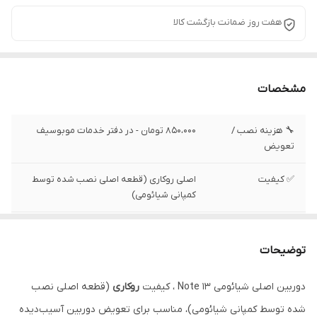
هفت روز ضمانت بازگشت کالا
مشخصات
🔧 هزینه نصب /
850،000 تومان - در دفتر خدمات موبوسیف
تعویض
✅ کیفیت
اصلی روکاری (قطعه اصلی نصب شده توسط
کمپانی شیائومی)
✅ وضعیت تست
تست شده ، سالم
توضیحات
✅ وضعیت ظاهری
بدون لکه و خط و خش
دوربین اصلی شیائومی Note 13 ، کیفیت
روکاری
(قطعه اصلی نصب
شده توسط کمپانی شیائومی)، مناسب برای تعویض دوربین آسیب‌دیده