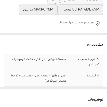
ULTRA WIDE 8MP دوربين
MACRO 2MP دوربين
هفت روز ضمانت بازگشت کالا
مشخصات
🔧 هزینه نصب /
850،000 تومان - در دفتر خدمات موبوسیف
تعویض
✅ کیفیت
اصلی روکاری (قطعه اصلی نصب شده توسط
کمپانی شیائومی)
✅ وضعیت تست
تست شده ، سالم
توضیحات
✅ وضعیت ظاهری
بدون لکه و خط و خش