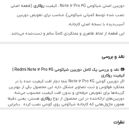
دوربین اصلی شیائومی Note 12 Pro 4G ، کیفیت
روکاری
(قطعه اصلی
نصب شده توسط کمپانی شیائومی)، مناسب برای تعویض دوربین
آسیب‌دیده با نسخه اصلی کارخانه.
این قطعه از لحاظ ظاهری و عملکردی کاملاً سالم و تست‌شده می‌باشد.
•••••••••••••
⚙️ مشخصات:
نقد و بررسی
• وضعیت: تست‌شده و سالم
📷 نقد و بررسی پک کامل دوربین‌ شیائومی Redmi Note 12 Pro 4G |
• کیفیت تصویر: دقیقا مطابق با نسخه اولیه نصب شده روی گوشی
کیفیت روکاری
• کیفیت کالا:
اصلی روکاری
(قطعه اصلی نصب شده توسط کمپانی
اگر دوربین گوشی Note 12 Pro 4G شما دچار افت کیفیت شده یا در
عملکرد فوکوس و ثبت تصاویر مشکل داره، این محصول یکی از بهترین
شیائومی)
گزینه‌ها برای تعویض حرفه‌ای و بدون افت کیفیت محسوب می‌شه.
•••••••••••••
دوربین‌های ارائه‌شده در این محصول از نوع
روکاری
هستن؛ یعنی دقیقا
همون ماژول‌هایی که کارخانه شیائومی روی گوشی‌ نصب کرده . بنابراین
🛠 ضمانت و خدمات:
از لحاظ کیفیت لنز، جزئیات تصویر، دقت رنگ، سرعت فوکوس و دوام،
هیچ تفاوتی با نمونه‌ی نصب‌شده اولیه ندارن.
• گارانتی اصالت کالا و هفت روز مهلت تست سلامت قطعه
در مقایسه با نسخه‌های موجود در بازار که معمولاً از لحاظ ظاهری یا
نظرات
• امکان
مراجعه حضوری برای خرید و نصب
سریع و بدون دردسر قطعه
کیفیت تصویر ایراداتی دارن ، این نسخه‌ی فابریک عملکرد کاملاً دقیق،