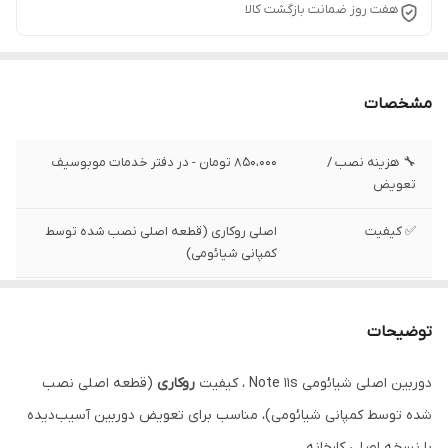
هفت روز ضمانت بازگشت کالا
مشخصات
🔧 هزینه نصب /
850،000 تومان - در دفتر خدمات موبوسیف
تعویض
✅ کیفیت
اصلی روکاری (قطعه اصلی نصب شده توسط
کمپانی شیائومی)
✅ وضعیت تست
تست شده ، سالم
توضیحات
✅ وضعیت ظاهری
بدون لکه و خط و خش
دوربین اصلی شیائومی Note 11s ، کیفیت
روکاری
(قطعه اصلی نصب
شده توسط کمپانی شیائومی)، مناسب برای تعویض دوربین آسیب‌دیده
با نسخه اصلی کارخانه.