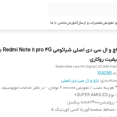
 و تعویض
تعمیرات و ارسال
آموزش
تماس با ما
تاچ و ال 
یفیت روکاری
Redmi Note 11 pro 4G Orginal LCD With Fra
ند:
XIAOMI
ته‌بندی
:
تاچ و ال سی دی اصلی
 هزینه نصب / تعویض
:
2.000،000 تومان - در دفتر خدمات موبوسیف
 نوع
:
SUPER AMOLED+
 رزولیشن
:
1080x 2400 پیکسل
 محافظ صفحه
:
گوریلا گلس کورنینگ 5