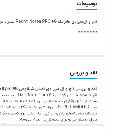
توضیحات
✅ سایز
تاچ و ال‌سی‌دی فابریک Redmi Note 11 PRO 4G همراه فریم، با کیفیت
✅ کیفیت
•••••••••••••
✅ فریم
تفاوت ال‌سی‌دی با فریم و بدون فریم:
✅ وضعیت تست
با فریم:
نصب راحت‌تر، مناسب تعویض کامل ال‌سی‌دی، 
بدون فریم:
قیمت مناسب‌تر، نیاز به جدا کردن ال‌سی‌دی
نقد و بررسی
•••••••••••••
نقد و بررسی تاچ و ال سی دی اصلی شیائومی Redmi Note 11 pro 4G با فریم | کیفیت روکاری
⚙️ مشخصات:
اگر صفحه‌نمایش گوش
• وضعیت: تست‌شده و سالم
شده، از نوع
روکاری
بوده؛ یعنی این قطعه دقیقا نسخه
پنل SUPER AMOLED ، رزولوشن 1080×2400 و محافظ گوریلا گلس، همگی تضمین می‌کنن که کارایی و وضوح تصویر مثل روز اول باقی بمونه.
• فریم: دارد – نصب سریع‌تر و استحکام بیشتر
برخلاف نسخه‌های بازاری یا کپی که اغلب نور کمتر، رن
• کیفیت:
اصلی روکاری
(قطعه اصلی نصب شده توسط کمپ
کامل بسیار سریع‌تر و مطمئن‌تر انجام می‌شه.
با توجه به این‌که موبو سیف واردکننده مستقیم این قط
•••••••••••••
به‌مراتب پایین‌تر از بازار مشاهده می‌شه.