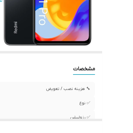
✅
ن
✅
✅ 
✅
مشخصات
🔧 هزینه نصب / تعویض
✅ نوع
✅ رزولیشن
✅ محافظ صفحه