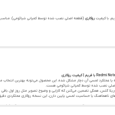
6.67 اینچ
روکاری
(قطعه اصلی نصب شده توسط کمپانی شیائومی). مناسب ب
اصلی روکاری (قطعه اصلی نصب شده توسط کمپانی شیائومی)
دارد
تست شده ، سالم
کاهش احتمال آسیب یا شکستگی هنگام نصب.
 خراب از فریم قبلی و نصب ال‌سی‌دی جدید روی همان فریم.
ی Note 11 pro 4G شما آسیب دیده یا عملکرد لمسی آن دچار مشکل شده، این محصول می‌تونه بهترین
 اصلی نصب شده توسط کمپانی شیائومی هست.
گ‌های ناهماهنگ یا حساسیت لمسی پایین دارن، این نسخه روکاری عملکردی دقیق
انی شیائومی)
عاته، این محصول با قیمت عمده و بدون واسطه در اختیار مشتری قرار گرفته