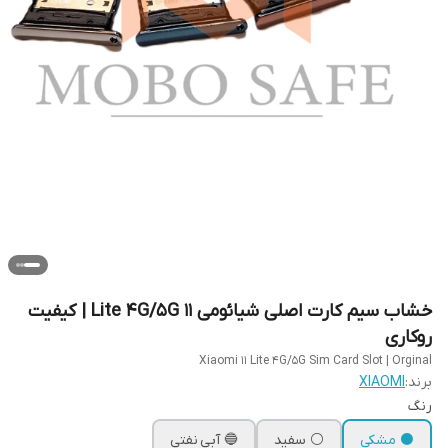
خشاب سیم کارت اصلی شیائومی 11 Lite 4G/5G | کیفیت
روکاری
Xiaomi 11 Lite 4G/5G Sim Card Slot | Orginal
برند:
XIAOMI
رنگ
⚫ مشکی
⚪ سفید
🔵 آبی نفتی