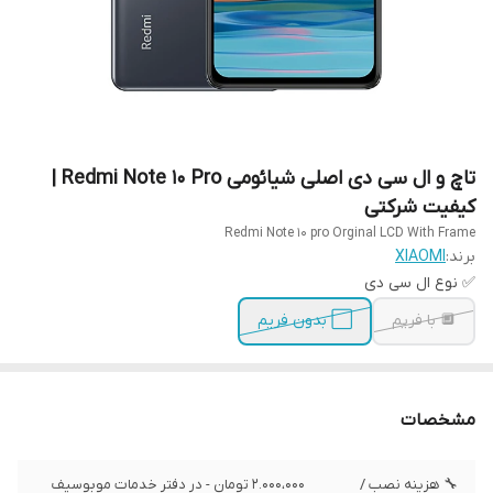
تاچ و ال سی دی اصلی شیائومی Redmi Note 10 Pro |
کیفیت شرکتی
Redmi Note 10 pro Orginal LCD With Frame
برند:
XIAOMI
✅ نوع ال سی دی
🔲 با فریم
⬜ بدون فریم
مشخصات
🔧 هزینه نصب /
2.000،000 تومان - در دفتر خدمات موبوسیف