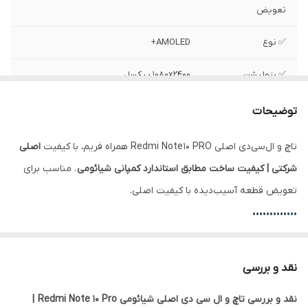
تعویض
✅ نوع
AMOLED+
✅ رزولیشن
1080x 2400 پیکسل
✅ محافظ صفحه
گوریلا گلس کورنینگ 5
توضیحات
✅ سایز
6.67 اینچ
تاچ و ال‌سی‌دی اصلی Redmi Note 10 PRO همراه فریم، با کیفیت
اصلی
شرکتی | کیفیت ساخت مطابق استاندارد کمپانی شیائومی
. مناسب برای
✅ فریم
دارد
تعویض قطعه آسیب‌دیده با کیفیت اصلی.
✅ وضعیت تست
تست شده ، سالم
•••••••••••••
تفاوت ال‌سی‌دی با فریم و بدون فریم:
نقد و بررسی
با فریم:
نصب راحت‌تر، مناسب تعویض کامل ال‌سی‌دی، کاهش احتمال
نقد و بررسی تاچ و ال سی دی اصلی شیائومی Redmi Note 10 Pro |
آسیب یا شکستگی هنگام نصب.