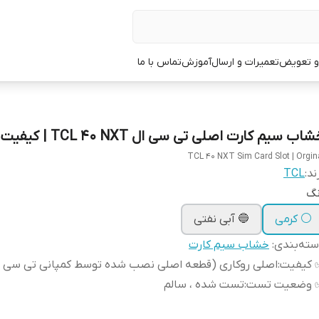
 و تعویض
تعمیرات و ارسال
آموزش
تماس با ما
اب سیم کارت اصلی تی سی ال TCL 40 NXT | کیفیت روکاری
TCL 40 NXT Sim Card Slot | Orgin
ند:
TCL
نگ
⚪ کرمی
🔵 آبی نفتی
ته‌بندی
:
خشاب سیم کارت
 کیفیت
:
اصلی روکاری (قطعه اصلی نصب شده توسط کمپانی تی سی ا
 وضعیت تست
:
تست شده ، سالم