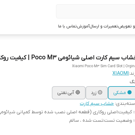
 و تعویض
تعمیرات و ارسال
آموزش
تماس با ما
اب سیم کارت اصلی شیائومی Poco M3 | کیفیت روکاری
Xiaomi Poco M3 Sim Card Slot | Orgin
ند:
XIAOMI
نگ
⚫ مشکی
🟡 زرد
🔵 آبی نفتی
ته‌بندی
:
خشاب سیم کارت
 کیفیت
:
اصلی روکاری (قطعه اصلی نصب شده توسط کمپانی شیائومی
 وضعیت تست
:
تست شده ، سالم