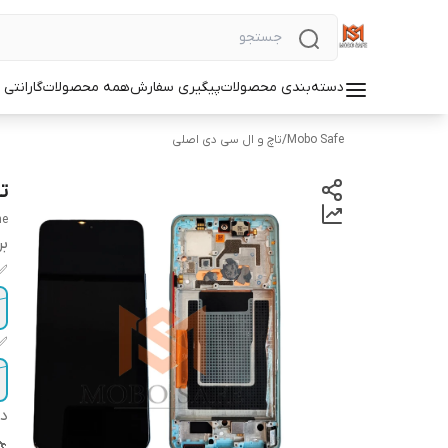
دسته‌بندی محصولات
پیگیری سفارش
همه محصولات
گارانتی
Mobo Safe
/
تاچ و ال سی دی اصلی
تا
me
بر
✅
✅
دس