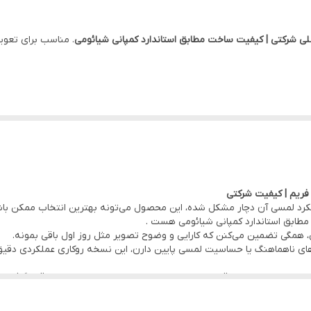
6.67 اینچ
ی شرکتی | کیفیت ساخت مطابق استاندارد کمپانی شیائومی
. مناسب برای تعو
دارد
کاهش احتمال آسیب یا شکستگی هنگام نصب.
 خراب از فریم قبلی و نصب ال‌سی‌دی جدید روی همان فریم.
12 شما آسیب دیده یا عملکرد لمسی آن دچار مشکل شده، این محصول می‌تونه بهترین انتخاب مم
مطابق استاندارد کمپانی شیائومی هست .
مپانی شیائومی
گ‌های ناهماهنگ یا حساسیت لمسی پایین دارن، این نسخه روکاری عملکردی دقیق
عاته، این محصول با قیمت عمده و بدون واسطه در اختیار مشتری قرار گرفته
عه