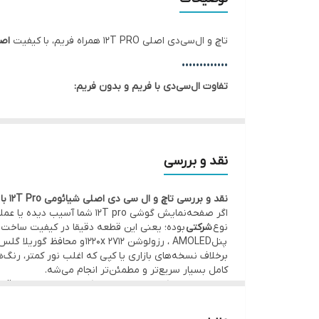
✅ سایز
تاچ و ال‌سی‌دی اصلی 12T PRO همراه فریم، با کیفیت
اصل
✅ فریم
•••••••••••••
تفاوت ال‌سی‌دی با فریم و بدون فریم:
با فریم:
نصب راحت‌تر، مناسب تعویض کامل ال‌سی‌دی، 
بدون فریم:
قیمت مناسب‌تر، نیاز به جدا کردن ال‌سی‌دی
•••••••••••••
نقد و بررسی
⚙️ مشخصات:
نقد و بررسی تاچ و ال سی دی اصلی شیائومی 12T Pro با فریم | کیفیت شرکتی
• وضعیت: تست‌شده و سالم
اگر صفحه‌نمایش گوشی T pro
• فریم: دارد – نصب سریع‌تر و استحکام بیشتر
نوع
شرکتی
بوده؛ یعنی این قطعه دقیقا در کیفیت ساخت 
پنلAMOLED ، رزولوشن 1220x 2712 و محافظ گوریلا گلس، همگی تضمین می‌کنن که کارایی و وضوح تصویر مثل روز اول باقی بمونه.
• کیفیت:
اصلی شرکتی | کیفیت ساخت مطابق استاندارد ک
برخلاف نسخه‌های بازاری یا کپی که اغلب نور کمتر، رن
•••••••••••••
کامل بسیار سریع‌تر و مطمئن‌تر انجام می‌شه.
با توجه به این‌که موبو سیف واردکننده مستقیم این قط
🛠 ضمانت و خدمات:
به‌مراتب پایین‌تر از بازار مشاهده می‌شه.
•••••••••••••
• گارانتی اصالت کالا و هفت روز مهلت تست سلامت قط