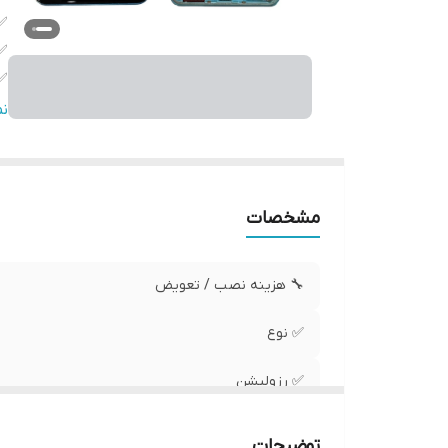
✅
✅
✅
✅
ن
✅ 
مشخصات
🔧 هزینه نصب / تعویض
✅ نوع
✅ رزولیشن
✅ محافظ صفحه
توضیحات