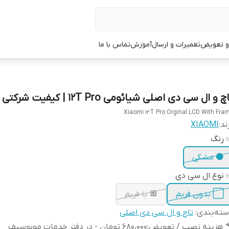
 و تعویض
تعمیرات و ارسال
آموزش
تماس با ما
چ و ال سی دی اصلی شیائومی 12T Pro | کیفیت شرکتی
Xiaomi 12T Pro Orginal LCD With Fra
ند:
XIAOMI
 رنگ
⚫ مشکی
 نوع ال سی دی
⬜ بدون فریم
🔲 با فریم
ته‌بندی
:
تاچ و ال سی دی اصلی
 هزینه نصب / تعویض
:
680،000 تومان - در دفتر خدمات موبوسیف