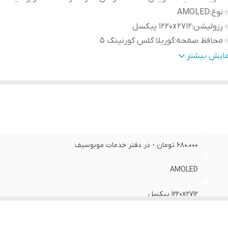
 نوع
:
AMOLED
 رزولیشن
:
1220x 2712 پیکسل
 محافظ صفحه
:
گوریلا گلس کورنینگ 5
 سایز
:
6.67 اینچ
مایش بیشتر
فریم
:
دارد
680،000 تومان - در دفتر خدمات موبوسیف
AMOLED
1220x 2712 پیکسل
گوریلا گلس کورنینگ 5