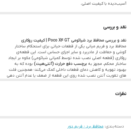
آسیب‌دیده با کیفیت اصلی.
•••••••••••••
⚙️ مشخصات:
نقد و بررسی
• وضعیت: تست‌شده و سالم
نقد و بررسی محافظ برد شیائومی Poco X4 GT | کیفیت روکاری
• محل نصب: بخش میانی دستگاه ، پشت برد روی فریم ال سی دی (بین
محافظ برد و فریم میانی یکی از قطعات حیاتی برای استحکام ساختار
برد و درب پشت)
گوشی و حفاظت از مادربرد و سایر اجزای حساس است. این قطعه‌ی
روکاری (قطعه اصلی نصب شده توسط کمپانی شیائومی) علاوه بر ایجاد
• شامل: محافظ برد، برچسب خنک‌کننده (Heat Dissipating Sticker)،
ساختار محکم، مجهز به
برچسب دفع حرارت (آنتی‌هیت)
بوده که به
به همراه ماژول NFC و فلت های تقویت آنتن
بهبود تهویه و کاهش دمای قطعات داخلی کمک می‌کند؛ همچنین فلت
های تقویت آنتن نصب شده روی این قطعه از ضعف یا عدم آنتن دهی
• کیفیت:
اصلی روکاری
(قطعه اصلی نصب شده توسط کمپانی شیائومی)
دستگاه شما جلوگیری میکند. در نتیجه عمر مفید دستگاه افزایش
می‌یابد.
•••••••••••••
مزیت اصلی:
نظرات
🛠 ضمانت و خدمات:
این قطعه به‌صورت مستقیم از روی گوشی باز شده و با نمونه‌های کپی
یا بی‌کیفیت موجود در بازار تفاوت زیادی دارد؛ دوام بالا، استحکام بیشتر و
• گارانتی اصالت و سلامت فیزیکی کالا
تناسب دقیق با قطعات داخلی از مهم‌ترین مزایای آن است.
• امکان
مراجعه حضوری برای خرید و نصب
سریع و بدون دردسر قطعه
•••••••••••••
🔧 مناسب برای:
در
دفتر مرکزی موبو سیف – واحد خدمات
(تهران)
دسته‌بندی
:
محافظ برد - فریم دور
• افرادی که محافظ برد یا فریم میانی دستگاه‌شان آسیب دیده یا شکسته