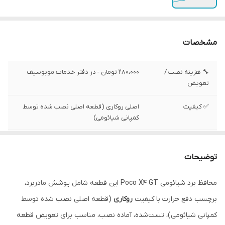
مشخصات
🔧 هزینه نصب /
280،000 تومان - در دفتر خدمات موبوسیف
تعویض
✅ کیفیت
اصلی روکاری (قطعه اصلی نصب شده توسط
کمپانی شیائومی)
✅ موقعیت نصب
پشت مادربرد روی فریم ال سی دی
توضیحات
محافظ برد شیائومی Poco X4 GT این قطعه شامل پوشش مادربرد،
برچسب دفع حرارت با کیفیت
روکاری
(قطعه اصلی نصب شده توسط
کمپانی شیائومی)، تست‌شده، آماده نصب، مناسب برای تعویض قطعه