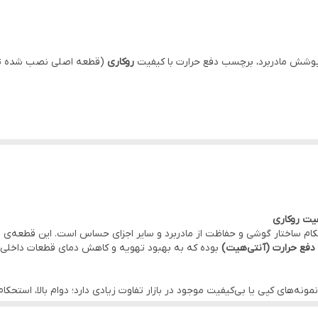
روکاری
(قطعه اصلی نصب شده توس
)
انی شیائومی)
تحکام ساختار گوشی و حفاظت از مادربرد و سایر اجزای حساس است. این قطعه
فع حرارت (آنتی‌هیت)
بوده که به بهبود تهویه و کاهش دمای قطعات داخلی ک
نه‌های کپی یا بی‌کیفیت موجود در بازار تفاوت زیادی دارد؛ دوام بالا، استحکا
 دردسر قطعه در
دفتر مرکزی موبو سیف – واحد خدمات
(تهران)