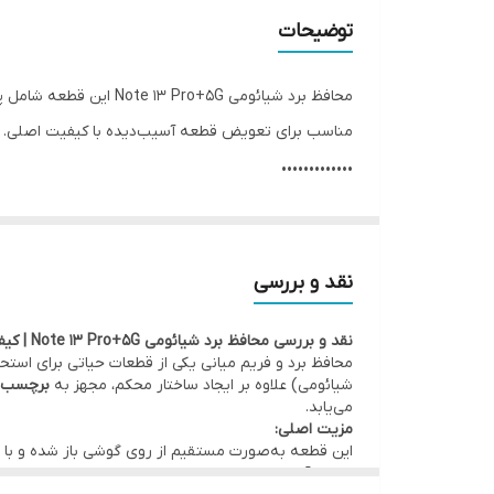
توضیحات
محافظ برد شیائومی Note 13 Pro+5G این قطعه شامل پوشش مادربرد، برچسب دفع حرارت با کیفیت
مناسب برای تعویض قطعه آسیب‌دیده با کیفیت اصلی.
•••••••••••••
⚙️ مشخصات:
• وضعیت: تست‌شده و سالم
• محل نصب: بخش میانی دستگاه (بین برد و درب پشت
نقد و بررسی
• شامل: محافظ برد، برچسب خنک‌کننده (Heat Dissipating Sticker)، به همراه ماژول NFC
نقد و بررسی محافظ برد شیائومی Note 13 Pro+5G | کیفیت روکاری
• کیفیت:
اصلی روکاری
(قطعه اصلی نصب شده توسط کمپ
محافظ برد و فریم میانی یکی از قطعات حیاتی برای اس
•••••••••••••
شیائومی) علاوه بر ایجاد ساختار محکم، مجهز به
برچسب د
می‌یابد.
🛠 ضمانت و خدمات:
مزیت اصلی:
• گارانتی اصالت و سلامت فیزیکی کالا
این قطعه به‌صورت مستقیم از روی گوشی باز شده و با نمو
مزایای آن است.
• امکان
مراجعه حضوری برای خرید و نصب
سریع و بدون