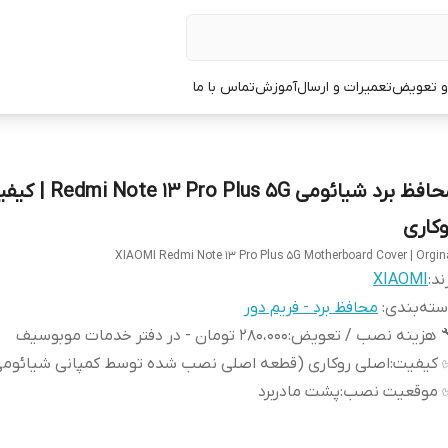
 و تعویض
تعمیرات و ارسال
آموزش
تماس با ما
محافظ برد شیائومی ote 13 Pro Plus 5G
وکاری
XIAOMI Redmi Note 13 Pro Plus 5G Motherboard Cover | Orgin
ند:
XIAOMI
ته‌بندی
:
محافظ برد - فریم دور
 هزینه نصب / تعویض
:
280،000 تومان - در دفتر خدمات موبوسیف
 کیفیت
:
اصلی روکاری (قطعه اصلی نصب شده توسط کمپانی شیائومی
 موقعیت نصب
:
پشت مادربرد