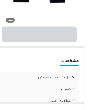
مشخصات
🔧 هزینه نصب / تعویض
✅ کیفیت
✅ موقعیت نصب