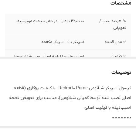
مشخصات
🔧 هزینه نصب /
380،000 تومان - در دفتر خدمات موبوسیف
تعویض
✅ مدل قطعه
اسپیکر بالا - اسپیکر مکالمه
✅ کیفیت
اصلی روکاری (قطعه اصلی نصب شده توسط
کمپانی شیائومی)
توضیحات
✅ وضعیت تست
تست شده ، سالم
کپسول اسپیکر شیائومی Redmi 10 Prime ، با کیفیت
روکاری
(قطعه
اصلی نصب شده توسط کمپانی شیائومی). مناسب برای تعویض قطعه
آسیب‌دیده با کیفیت اصلی.
•••••••••••••
⚙️ مشخصات: