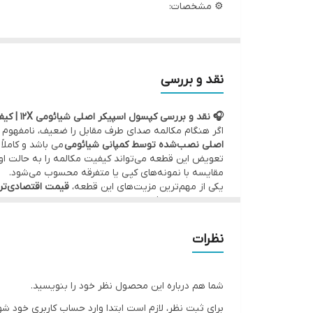
⚙️ مشخصات:
• وضعیت: تست‌شده و سالم
• مدل قطعه: اسپیکر مکالمه بالا - ریسیور صدا
• کیفیت:
اصلی روکاری
(قطعه اصلی نصب شده توسط کمپ
نقد و بررسی
•••••••••••••
🎧 نقد و بررسی کپسول اسپیکر اصلی شیائومی 12X | کیفیت روکاری
🛠 ضمانت و خدمات:
اگر هنگام مکالمه صدای طرف مقابل را ضعیف، نامفهوم یا
• گارانتی اصالت کالا و سلامت فیزیکی قطعه
اصلی نصب‌شده توسط کمپانی شیائومی
می باشد و کاملا
تعویض این قطعه می‌تواند کیفیت مکالمه را به حالت ا
• امکان
مراجعه حضوری برای خرید و نصب
سریع و بدون
مقایسه با نمونه‌های کپی یا متفرقه محسوب می‌شود.
•
ارسال به سراسر کشور
با بسته‌بندی ایمن و تحویل سری
یکی از مهم‌ترین مزیت‌های این قطعه،
قیمت اقتصادی‌تر 
ساختار صدا، ظرافت نصب و طول عمر دارند.
•••••••••••••
•••••••••••••
✅
مناسب برای:
💰
فروش تکی با قیمت عمده
و بدون واسطه
نظرات
• کاربرانی که در تماس‌ها صدای ضعیف یا قطع‌ و وصل دا
• کسانی که به دنبال قطعه‌ی اصلی با نصب بی‌دردسر ه
• تعمیرکارانی که کیفیت روکاری و تست‌شده را به قطعا
•••••••••••••
شما هم درباره این محصول نظر خود را بنویسید.
🧩 جمع‌بندی:
برای ثبت نظر، لازم است ابتدا وارد حساب کاربری خود شو
یک انتخاب مطمئن برای بازگرداندن کیفیت صدای تماس 