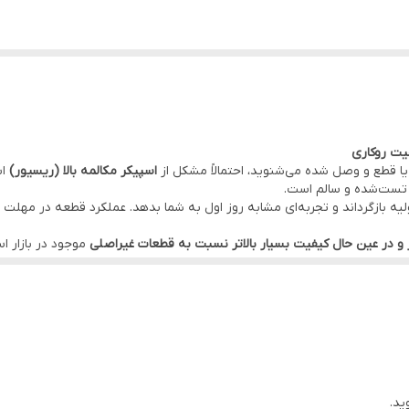
انی شیائومی)
 قطع‌ و وصل‌ شده می‌شنوید، احتمالاً مشکل از
اسپیکر مکالمه بالا (ریسیور)
اس
ً تست‌شده و سالم است.
ولیه بازگرداند و تجربه‌ای مشابه روز اول به شما بدهد. عملکرد قطعه در 
 دردسر قطعه در
دفتر مرکزی موبو سیف – واحد خدمات
(تهران)
ع
و در عین حال کیفیت بسیار بالاتر نسبت به قطعات غیراصلی
موجود در بازار ا
رند
ستند
ت متفرقه ترجیح می‌دهند
ید.
به حالت اولیه
.