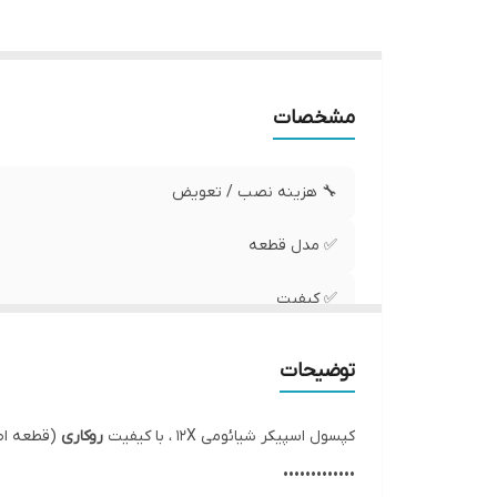
مشخصات
🔧 هزینه نصب / تعویض
✅ مدل قطعه
✅ کیفیت
✅ وضعیت تست
توضیحات
کپسول اسپیکر شیائومی 12X ، با کیفیت
روکاری
(قطعه اص
•••••••••••••