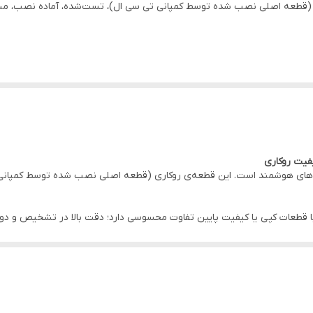
قطعه اصلی نصب شده توسط کمپانی تی سی ال)، تست‌شده، آماده نصب، منا
انی تی سی ال)
‌های هوشمند است. این قطعه‌ی روکاری (قطعه اصلی نصب شده توسط کمپانی ت
عه
 دردسر قطعه در
دفتر مرکزی موبو سیف – واحد خدمات
(تهران)
 قطعات کپی یا کیفیت پایین تفاوت محسوسی دارد؛ دقت بالا در تشخیص و دوام
ع
یا آسیب دبده
ل روز اولش میکنه