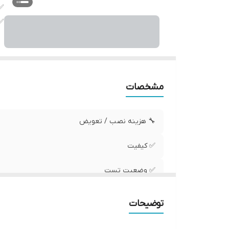
✅
✅
مشخصات
🔧 هزینه نصب / تعویض
✅ کیفیت
✅ وضعیت تست
✅ موقعیت نصب
توضیحات