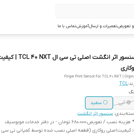
 و تعویض
تعمیرات و ارسال
آموزش
تماس با ما
سنسور اثر انگشت اصلی تی سی ال TCL 40 NXT |
وکاری
Finger Print Sensor For TCL 40 NXT | Orgin
ند:
TCL
نگ
🔵 آبی
⚪ سفید
ته‌بندی
:
سنسور اثر انگشت
 هزینه نصب / تعویض
:
680،000 تومان - در دفتر خدمات موبوسیف
 کیفیت
:
اصلی روکاری (قطعه اصلی نصب شده توسط کمپانی تی سی ا