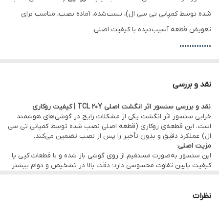
شده توسط کمپانی تی سی ال)، تست‌شده، آماده نصب، مناسب برای
تعویض قطعه آسیب‌دیده با کیفیت اصلی.
•••••••••••••
⚙️ مشخصات:
• وضعیت: تست‌شده و سالم
نقد و بررسی
• محل نصب: درب پشت دستگاه
نقد و بررسی سنسور اثر انگشت اصلی TCL 20Y | کیفیت روکاری
• کیفیت:
اصلی روکاری
(قطعه اصلی نصب شده توسط کمپانی تی سی
خرابی سنسور اثر انگشت یکی از مشکلات رایج در گوشی‌های هوشمند
ال)
است. این قطعه‌ی روکاری (قطعه اصلی نصب شده توسط کمپانی تی سی
ال) عملکرد دقیق و بدون تأخیر را پس از نصب تضمین می‌کند.
•••••••••••••
مزیت اصلی
:
🛠 ضمانت و خدمات:
این سنسور به‌صورت مستقیم از روی گوشی باز شده و با قطعات کپی یا
کیفیت پایین تفاوت محسوسی دارد؛ دقت بالا در تشخیص و دوام بیشتر
• گارانتی اصالت کالا و هفت روز مهلت تست سلامت قطعه
از جمله مزایای آن است.
•••••••••••••
• امکان
مراجعه حضوری برای خرید و نصب
سریع و بدون دردسر قطعه
🔧 مناسب برای:
نظرات
در
دفتر مرکزی موبو سیف – واحد خدمات
(تهران)
• افرادی که سنسور اثر انگشت دستگاه‌شان کار نمی‌کند یا آسیب دبده
• کسانی که دنبال قطعه اصلی هستند که دستگاه رو مثل روز اولش
•
ارسال به سراسر کشور
با بسته‌بندی ایمن و تحویل سریع