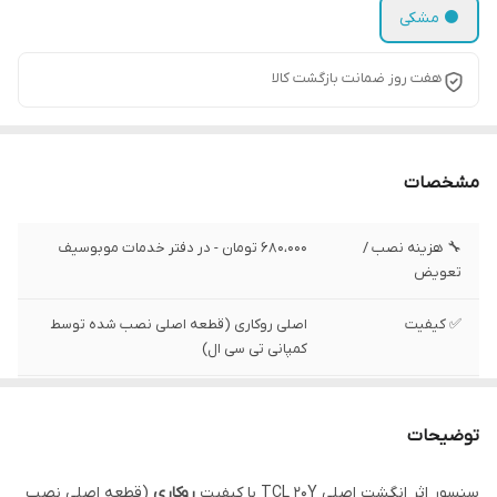
⚫ مشکی
هفت روز ضمانت بازگشت کالا
مشخصات
🔧 هزینه نصب /
680،000 تومان - در دفتر خدمات موبوسیف
تعویض
✅ کیفیت
اصلی روکاری (قطعه اصلی نصب شده توسط
کمپانی تی سی ال)
✅ وضعیت تست
تست شده ، سالم
توضیحات
✅ موقعیت نصب
درب پشت دستگاه
سنسور اثر انگشت اصلی TCL 20Y با کیفیت
روکاری
(قطعه اصلی نصب