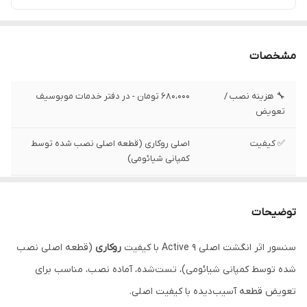
مشخصات
🔧 هزینه نصب /
680،000 تومان - در دفتر خدمات موبوسیف
تعویض
✅ کیفیت
اصلی روکاری (قطعه اصلی نصب شده توسط
کمپانی شیائومی)
✅ وضعیت تست
تست شده ، سالم
توضیحات
✅ موقعیت نصب
درب پشت دستگاه
سنسور اثر انگشت اصلی 9 Active با کیفیت
روکاری
(قطعه اصلی نصب
شده توسط کمپانی شیائومی)، تست‌شده، آماده نصب، مناسب برای
تعویض قطعه آسیب‌دیده با کیفیت اصلی.