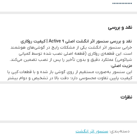
•••••••••••••
⚙️ مشخصات:
• وضعیت: تست‌شده و سالم
نقد و بررسی
• محل نصب: درب پشت دستگاه
نقد و بررسی سنسور اثر انگشت اصلی 9 Active | کیفیت روکاری
• کیفیت:
اصلی روکاری
(قطعه اصلی نصب شده توسط کمپانی شیائومی)
خرابی سنسور اثر انگشت یکی از مشکلات رایج در گوشی‌های هوشمند
•••••••••••••
است. این قطعه‌ی روکاری (قطعه اصلی نصب شده توسط کمپانی
شیائومی) عملکرد دقیق و بدون تأخیر را پس از نصب تضمین می‌کند.
🛠 ضمانت و خدمات:
مزیت اصلی
:
• گارانتی اصالت کالا و هفت روز مهلت تست سلامت قطعه
این سنسور به‌صورت مستقیم از روی گوشی باز شده و با قطعات کپی یا
کیفیت پایین تفاوت محسوسی دارد؛ دقت بالا در تشخیص و دوام بیشتر
• امکان
مراجعه حضوری برای خرید و نصب
سریع و بدون دردسر قطعه
از جمله مزایای آن است.
•••••••••••••
در
دفتر مرکزی موبو سیف – واحد خدمات
(تهران)
🔧 مناسب برای:
نظرات
•
ارسال به سراسر کشور
با بسته‌بندی ایمن و تحویل سریع
• افرادی که سنسور اثر انگشت دستگاه‌شان کار نمی‌کند یا آسیب دبده
• کسانی که دنبال قطعه اصلی هستند که دستگاه رو مثل روز اولش
•••••••••••••
میکنه
💰
فروش تکی با قیمت عمده
و بدون واسطه
• کسانی که می‌خوان تعمیر سریع و مطمئن انجام بدن
•••••••••••••
دسته‌بندی
:
سنسور اثر انگشت
جمع‌بندی: