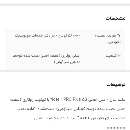
مشخصات
🔧 هزینه نصب /
580،000 تومان - در دفتر خدمات موبوسیف
تعویض
✅ کیفیت
اصلی روکاری (قطعه اصلی نصب شده توسط
کمپانی شیائومی)
✅ موقعیت نصب
رابط بین برد شارژ و برد اصلی
توضیحات
✅ وضعیت تست
تست شده ، سالم
فلت شارژ - مین اصلی Note 11 PRO Plus 5G با کیفیت
روکاری
(قطعه
اصلی نصب شده توسط کمپانی شیائومی)، تست‌شده، آماده نصب،
مناسب برای تعویض قطعه آسیب‌دیده با کیفیت اصلی.
•••••••••••••