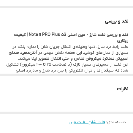
⚙️ مشخصات:
• وضعیت: تست‌شده و سالم
نقد و بررسی
• محل نصب: از طریق کانکتور و اتصال برد شارژ به برد اصلی
نقد و بررسی فلت شارژ - مین اصلی Note 11 PRO Plus 5G | کیفیت
• عملکرد: اتصال پورت شارژ، میکروفن تماس، بازر اسپیکر به مادربرد
روکاری
• کیفیت:
اصلی روکاری
(قطعه اصلی نصب شده توسط کمپانی شیائومی)
فلت رابط برد شارژ، تنها وظیفه‌ی انتقال جریان شارژ را ندارد؛ بلکه در
بسیاری از مدل‌های گوشی، این قطعه نقش مهمی در
آنتن‌دهی
، صد
ای
•••••••••••••
اسپیکر، عملکرد
میکروفن تماس
و حتی
انتقال تصویر
ایفا می‌کند.
🛠 ضمانت و خدمات:
این فلت از مسیرهای بسیار نازک (با ضخامت ۲۵ تا ۲۰۰ میکرون) تشکیل
شده که سیگنال‌ها و توان الکتریکی را بین برد شارژ و مادربرد اصلی
• گارانتی اصالت کالا و هفت روز مهلت تست سلامت قطعه
جابه‌جا می‌کند. به همین دلیل، خرابی یا قطعی در این فلت ممکن است
باعث بروز مشکلات گسترده‌ای در دستگاه شود، و
تعویض آن با نمونه‌ی
• امکان
مراجعه حضوری برای خرید و نصب
سریع و بدون دردسر قطعه
اصل
ی
بهترین راه‌حل است.
نظرات
در
دفتر مرکزی موبو سیف – واحد خدمات
(تهران)
•••••••••••••
مقایسه کیفی فلت‌ها در بازار
•
ارسال به سراسر کشور
با بسته‌بندی ایمن و تحویل سریع
درجه ۱ – اصلی (روکاری):
•••••••••••••
✅ کیفیت مطابق با استاندارد کارخانه
✅ استفاده از مس خالص و روکش‌های مقاوم
💰
فروش تکی با قیمت عمده
و بدون واسطه
دسته‌بندی
:
فلت شارژ - فلت مین
✅ طول عمر بالا و عملکرد دقیق
درجه ۲ – های‌کپی: