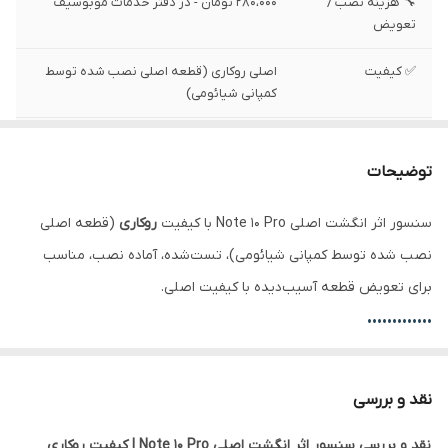
🔧 هزینه نصب /
280،000 تومان - در دفتر خدمات موبوسیف
تعویض
✅ کیفیت
اصلی روکاری (قطعه اصلی نصب شده توسط
کمپانی شیائومی)
✅ وضعیت تست
تست شده ، سالم
توضیحات
✅ موقعیت نصب
دکمه پاور ( کنار دستگاه )
سنسور اثر انگشت اصلی Note 10 Pro با کیفیت
روکاری
(قطعه اصلی
نصب شده توسط کمپانی شیائومی)، تست‌شده، آماده نصب، مناسب
برای تعویض قطعه آسیب‌دیده با کیفیت اصلی.
•••••••••••••
⚙️ مشخصات:
• وضعیت: تست‌شده و سالم
نقد و بررسی
• محل نصب: دکمه پاور ( کنار دستگاه )
نقد و بررسی سنسور اثر انگشت اصلی Note 10 Pro | کیفیت روکاری
• کیفیت:
اصلی روکاری
(قطعه اصلی نصب شده توسط کمپانی شیائومی)