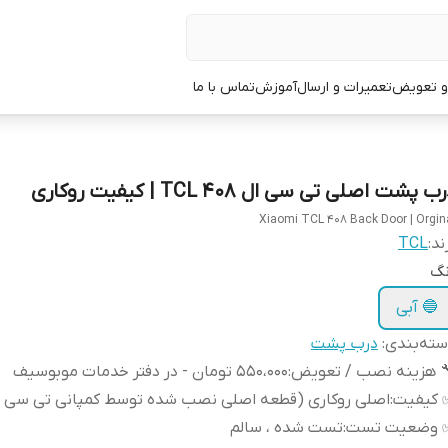
 و تعویض
تعمیرات و ارسال
آموزش
تماس با ما
ب پشت اصلی تی سی ال TCL 408 | کیفیت روکاری
Xiaomi TCL 408 Back Door | Orgin
ند:
TCL
نگ
🔵 آبی
ته‌بندی
:
درب پشت
 هزینه نصب / تعویض
:
550،000 تومان - در دفتر خدمات موبوسیف
 کیفیت
:
اصلی روکاری (قطعه اصلی نصب شده توسط کمپانی تی سی ا
 وضعیت تست
:
تست شده ، سالم