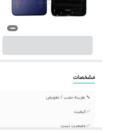
مشخصات
🔧 هزینه نصب / تعویض
✅ کیفیت
✅ وضعیت تست