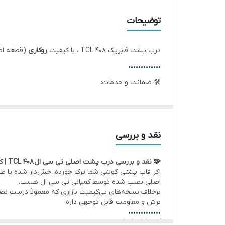
توضیحات
درب پشت فابریک TCL 408 ، با کیفیت
روکاری
(قطعه اص
•••••••••••••
🛠 ضمانت و خدمات:
• گارانتی اصالت کالا و سلامت فیزیکی قطعه
• امکان
مراجعه حضوری برای خرید و نصب
سریع و بدون
•
ارسال به سراسر کشور
با بسته‌بندی ایمن و تحویل سری
نقد و بررسی
•••••••••••••
🧩 نقد و بررسی درب پشت اصلی تی سی ال TCL 408 | کیفیت روکاری
💰
فروش تکی با قیمت عمده
و بدون واسطه
اگر قاب پشتی گوشی شما ترک خورده، خش‌دار شده یا ظاه
اصلی نصب شده توسط کمپانی تی سی ال هست.
برخلاف نسخه‌های بی‌کیفیت بازاری که معمولاً درست 
برش و مقاومت قابل توجهی داره.
•••••••••••••
✅ مزایای اصلی: