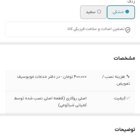
رنگ
⚫ مشکی
⚪ سفید
تضمین اصالت و سلامت فیزیکی کالا
مشخصات
🔧 هزینه نصب /
400،000 تومان - در دفتر خدمات موبوسیف
تعویض
✅ کیفیت
اصلی روکاری (قطعه اصلی نصب شده توسط
کمپانی شیائومی)
✅ وضعیت تست
تست شده ، سالم
توضیحات