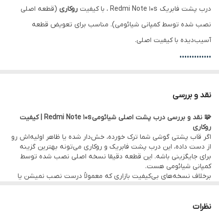
درب پشت فابریک Redmi Note 10s ، با کیفیت
روکاری
(قطعه اصلی
نصب شده توسط کمپانی شیائومی). مناسب برای تعویض قطعه
آسیب‌دیده با کیفیت اصلی.
•••••••••••••
🛠 ضمانت و خدمات:
• گارانتی اصالت کالا و سلامت فیزیکی قطعه
نقد و بررسی
• امکان
مراجعه حضوری برای خرید و نصب
سریع و بدون دردسر قطعه
🧩 نقد و بررسی درب پشت اصلی شیائومی Redmi Note 10s | کیفیت
در
دفتر مرکزی موبو سیف – واحد خدمات
(تهران)
روکاری
•
ارسال به سراسر کشور
با بسته‌بندی ایمن و تحویل سریع
اگر قاب پشتی گوشی شما ترک خورده، خش‌دار شده یا ظاهر اولیه‌اش رو
از دست داده، این درب پشت فابریک و روکاری می‌تونه بهترین گزینه
•••••••••••••
برای جایگزینی باشه. این قطعه دقیقا نسخه اصلی نصب شده توسط
💰
فروش تکی با قیمت عمده
و بدون واسطه
کمپانی شیائومی هست.
برخلاف نسخه‌های بی‌کیفیت بازاری که معمولاً درست نصب نمیشن یا
قسمت فریم دوربینشون موقع نصب به مشکل میخوره ، این درب پشت
اصل، کاملاً فیت بدنه بوده و هماهنگی رنگ، برش و مقاومت قابل توجهی
داره.
نظرات
•••••••••••••