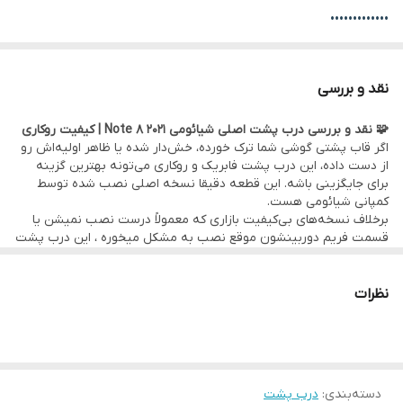
•••••••••••••
🛠 ضمانت و خدمات:
• گارانتی اصالت کالا و سلامت فیزیکی قطعه
نقد و بررسی
• امکان
مراجعه حضوری برای خرید و نصب
سریع و بدون دردسر قطعه
🧩 نقد و بررسی درب پشت اصلی شیائومی Note 8 2021 | کیفیت روکاری
در
دفتر مرکزی موبو سیف – واحد خدمات
(تهران)
اگر قاب پشتی گوشی شما ترک خورده، خش‌دار شده یا ظاهر اولیه‌اش رو
•
ارسال به سراسر کشور
با بسته‌بندی ایمن و تحویل سریع
از دست داده، این درب پشت فابریک و روکاری می‌تونه بهترین گزینه
برای جایگزینی باشه. این قطعه دقیقا نسخه اصلی نصب شده توسط
•••••••••••••
کمپانی شیائومی هست.
💰
فروش تکی با قیمت عمده
و بدون واسطه
برخلاف نسخه‌های بی‌کیفیت بازاری که معمولاً درست نصب نمیشن یا
قسمت فریم دوربینشون موقع نصب به مشکل میخوره ، این درب پشت
اصل، کاملاً فیت بدنه بوده و هماهنگی رنگ، برش و مقاومت قابل توجهی
داره.
•••••••••••••
نظرات
✅ مزایای اصلی:
• کیفیت ساخت فابریک – درب نصب شده در کارخانه
• نصب آسان و دقیق – به‌دلیل وجود چسب و پد فابریک کارخانه
• لوگوی رسمی و ظاهر براق و شیک
• قیمت مناسب با توجه به واردات مستقیم توسط موبو سیف
دسته‌بندی
:
درب پشت
•••••••••••••