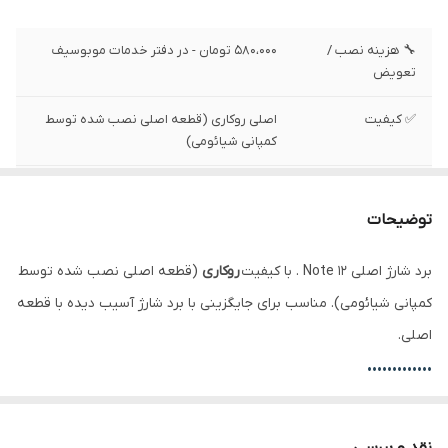
🔧 هزینه نصب /
580،000 تومان - در دفتر خدمات موبوسیف
تعویض
✅ کیفیت
اصلی روکاری (قطعه اصلی نصب شده توسط
کمپانی شیائومی)
✅ وضعیت تست
تست شده ، سالم
توضیحات
✅ همراه با ای سی
بله
ها و قطعات
برد شارژ اصلی Note 12 . با کیفیت
روکاری
(قطعه اصلی نصب شده توسط
کمپانی شیائومی). مناسب برای جایگزینی با برد شارژ آسیب دیده با قطعه
اصلی.
•••••••••••••
⚙️ مشخصات:
• وضعیت: تست‌شده و سالم