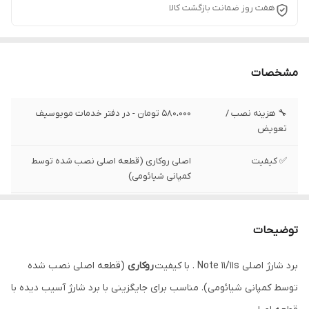
هفت روز ضمانت بازگشت کالا
مشخصات
🔧 هزینه نصب /
580،000 تومان - در دفتر خدمات موبوسیف
تعویض
✅ کیفیت
اصلی روکاری (قطعه اصلی نصب شده توسط
کمپانی شیائومی)
✅ وضعیت تست
تست شده ، سالم
توضیحات
✅ همراه با ای سی
بله
ها و قطعات
برد شارژ اصلی Note 11/11s . با کیفیت
روکاری
(قطعه اصلی نصب شده
توسط کمپانی شیائومی). مناسب برای جایگزینی با برد شارژ آسیب دیده با