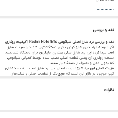
قطعه اصلی.
•••••••••••••
⚙️ مشخصات:
• وضعیت: تست‌شده و سالم
نقد و بررسی
• همراه با ای سی ها و قطعات: بله
نقد و بررسی برد شارژ اصلی شیائومی Redmi Note 11/11s | کیفیت روکاری
• کیفیت:
اصلی روکاری
(قطعه اصلی نصب شده توسط کمپانی شیائومی)
اگر متوجه ایراد حین شارژ کردن باتری دستگاهتون شدید و سرعت شارژ
•••••••••••••
افت پیدا کرده این برد شارژ اصلی بهترین جایگزین برای دستگاه شماست.
نسخه روکاری آن یعنی قطعه اصلی نصب شده توسط کمپانی شیائومی
🛠 ضمانت و خدمات:
که بدون دخل و تصرف از دستگاه باز شده.
• گارانتی اصالت کالا و هفت روز مهلت تست سلامت قطعه
مزیت اصلی این برد شارژ :
مزیت اصلی این برد شارژ نسبت به نسخه‌های
کپی موجود در بازار این است که هیچ‌یک از قطعات اصلی و فیلترهای
• امکان
مراجعه حضوری برای خرید و نصب
سریع و بدون دردسر قطعه
محافظتی از روی آن حذف نشده. در نسخه‌های غیر اورجینال برای کاهش
هزینه، برخی قطعات مهم حذف می‌شوند که منجر به مشکلاتی مانند:
در
دفتر مرکزی موبو سیف – واحد خدمات
(تهران)
• افت سرعت شارژ
نظرات
•
ارسال
به سراسر کشور
با بسته‌بندی ایمن و تحویل سریع
• قطع و وصلی صدا
• ضعف آنتن‌دهی
•••••••••••••
•••••••••••••
💰
فروش تکی با قیمت عمده
و بدون واسطه
✅ مناسب برای:
• کاربرانی که قصد تعویض برد شارژ آسیب‌دیده را دارند