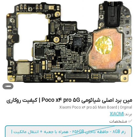
مین برد اصلی شیائومی Poco x4 pro 5G | کیفیت روکاری
Xiaomi Poco x4 pro 5G Main Board | Orginal
برند:
XIAOMI
✅ مشخصات
رم ۸GB - حافظه داخلی ۲۵۶GB - همراه با جعبه + انتقال مالکیت |