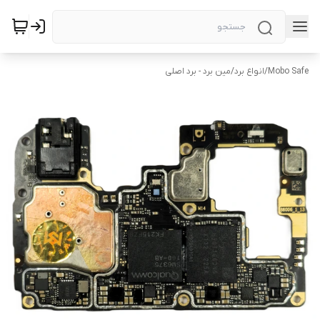
Mobo Safe
/
انواع برد
/
مین برد - برد اصلی