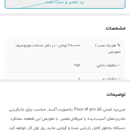
برد تعمیر و تست شده
مشخصات
🔧 هزینه نصب /
280،000 تومان - در دفتر خدمات موبوسیف
تعویض
✅ حافظه داخلی
256
✅ حافظه رم
8
✅ کارتن و انقال
دارد
توضیحات
مالکیت
مین‌برد اصلی Poco x4 pro 5G به‌صورت آکبند، مناسب برای جایگزینی
✅ وضعیت تست
تست شده ، سالم
مادربردهای آسیب‌دیده یا غیرقابل‌تعمیر. با تعویض این قطعه، عملکرد
دستگاه به‌طور کامل بازیابی شده و گوشی مانند روز اول کار خواهد کرد.