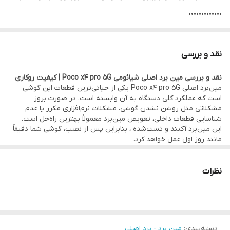
•••••••••••••
⚙️ مشخصات:
• وضعیت: تست‌شده و سالم
نقد و بررسی
• کارتن و انتقال مالکیت: دارد
نقد و بررسی مین برد اصلی شیائومی Poco x4 pro 5G | کیفیت روکاری
• کیفیت:
اصلی روکاری
(قطعه اصلی نصب شده توسط کمپانی شیائومی)
مین‌برد اصلی Poco x4 pro 5G یکی از حیاتی‌ترین قطعات این گوشی
•••••••••••••
است که عملکرد کلی دستگاه به آن وابسته است. در صورت بروز
مشکلاتی مثل روشن نشدن گوشی، مشکلات نرم‌افزاری مکرر یا عدم
🛠 ضمانت و خدمات:
شناسایی قطعات داخلی، تعویض مین‌برد معمولاً بهترین راه‌حل است.
• گارانتی اصالت کالا و هفت روز مهلت تست سلامت قطعه
این مین‌برد آکبند و تست‌شده ، بنابراین پس از نصب، گوشی شما دقیقاً
مانند روز اول عمل خواهد کرد.
• امکان
مراجعه حضوری برای خرید و نصب
سریع و بدون دردسر قطعه
•••••••••••••
✅ مزایای اصلی:
در
دفتر مرکزی موبو سیف – واحد خدمات
(تهران)
• راه‌حل اقتصادی برای احیای گوشی بدون نیاز به خرید دستگاه جدید
نظرات
•
ارسال به سراسر کشور
با بسته‌بندی ایمن و تحویل سریع
• مین‌برد آکبند، بدون تعمیر و آماده استفاده بدون دردسر
• تضمین اصالت و مهلت تست هفت روزه
•••••••••••••
•••••••••••••
💰
فروش تکی با قیمت عمده
و بدون واسطه
جمع‌بندی:
راه‌حلی حرفه‌ای برای نو کردن گوشی بدون هزینه کردن برای خرید گوشی
دسته‌بندی
:
مین برد - برد اصلی