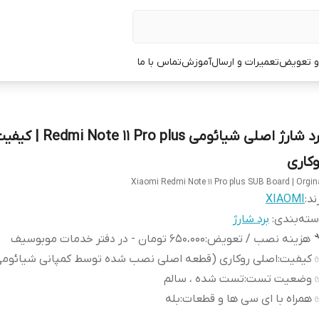
 و تعویض
تعمیرات و ارسال
آموزش
تماس با ما
برد شارژ اصلی شیائومی Redmi Note 11 Pro plus
وکاری
Xiaomi Redmi Note 11 Pro plus SUB Board | Orgin
ند:
XIAOMI
ته‌بندی
:
برد شارژ
 هزینه نصب / تعویض
:
650،000 تومان - در دفتر خدمات موبوسیف
 کیفیت
:
اصلی روکاری (قطعه اصلی نصب شده توسط کمپانی شیائومی
 وضعیت تست
:
تست شده ، سالم
همراه با ای سی ها و قطعات
:
بله