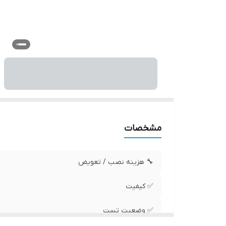
مشخصات
🔧 هزینه نصب / تعویض
✅ کیفیت
✅ وضعیت تست