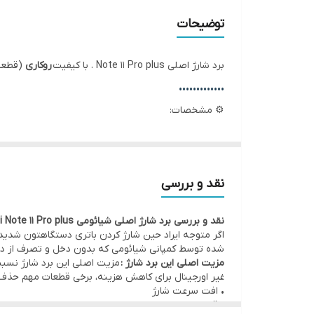
✅ همراه با ای سی ها و قطعات
توضیحات
برد شارژ اصلی Note 11 Pro plus . با کیفیت
روکاری
(قطعه 
•••••••••••••
⚙️ مشخصات:
• وضعیت: تست‌شده و سالم
• همراه با ای سی ها و قطعات: بله
• کیفیت:
اصلی روکاری
(قطعه اصلی نصب شده توسط کمپ
نقد و بررسی
•••••••••••••
نقد و بررسی برد شارژ اصلی شیائومی Redmi Note 11 Pro plus | کیفیت روکاری
🛠 ضمانت و خدمات:
اگر متوجه ایراد حین شارژ کردن باتری دستگاهتون شدی
• گارانتی اصالت کالا و هفت روز مهلت تست سلامت قطع
شده توسط کمپانی شیائومی که بدون دخل و تصرف از دست
مزیت اصلی این برد شارژ :
مزیت اصلی این برد شارژ نسب
• امکان
مراجعه حضوری برای خرید و نصب
سریع و بدون
غیر اورجینال برای کاهش هزینه، برخی قطعات مهم حذف 
•
ارسال
به سراسر کشور
با بسته‌بندی ایمن و تحویل سری
• افت سرعت شارژ
• قطع و وصلی صدا
•••••••••••••