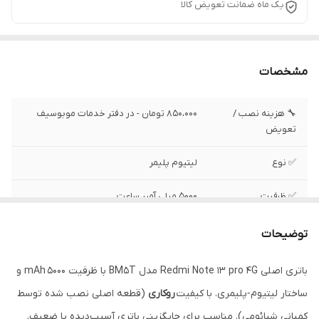
یک ماه ضمانت تعویض کالا
مشخصات
🔧 هزینه نصب /
850،000 تومان - در دفتر خدمات موبوسیف
تعویض
✅ نوع
لیتیوم پلیمر
✅ ظرفیت
5000 میلی آمپر ساعت
✅ شارژر
67 وات - 0% تا 100% در 44 دقیقه
توضیحات
✅ کیفیت
اصلی روکاری (قطعه اصلی نصب شده توسط
باتری اصلی Redmi Note 13 pro 4G مدل BM5T با ظرفیت 5000 mAh و
کمپانی شیائومی)
ساختار لیتیوم‑پلیمری. با کیفیت
روکاری
(قطعه اصلی نصب شده توسط
✅ وضعیت تست
تست شده ، سالم
کمپانی شیائومی). مناسب برای جایگزینی باتری آسیب‌دیده یا ضعیف.