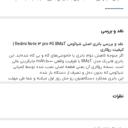
•••••••••••••
⚙️ مشخصات:
• وضعیت: تست‌شده و سالم
نقد و بررسی
• ظرفیت: 5000 mAh
نقد و بررسی باتری اصلی شیائومی Redmi Note 13 pro 4G BM5T |
• کیفیت:
اصلی روکاری
(قطعه اصلی نصب شده توسط کمپانی شیائومی)
کیفیت روکاری
• نوع: لیتیوم–پلیمر
اگر متوجه کاهش دوام باتری یا خاموشی‌های گاه و بی گاه شده‌اید، این
باتری فابریک مدل BM5T با ظرفیت واقعی 5000 mAh جایگزینی عالی
•••••••••••••
است. نسخه روکاری آن یعنی قطعه اصلی نصب شده توسط کمپانی
🛠 ضمانت و خدمات:
شیائومی که بدون دخل و تصرف از دستگاه باز شده.
این باتری عملکرد دستگاهتون رو مثل روز اول میکنه و شما طی مهلت
• گارانتی اصالت کالا و یک ماه مهلت تست سلامت قطعه
تست یک ماهه این قطعه متوجه این موضوع خواهین شد.
مزیت اصلی این باتری
: قیمت مناسب‌تر آن نسبت به باتری‌های کپی
• امکان
مراجعه حضوری برای خرید و نصب
سریع و بدون دردسر قطعه
موجود در بازار است؛ باتری‌های غیراصلی معمولاً در چاپ مشخصات، ابعاد
نظرات
در
دفتر مرکزی موبو سیف – واحد خدمات
(تهران)
و کیفیت ساخت، تفاوت‌ آشکاری با نسخه فابریک دارند.
•••••••••••••
•
ارسال
به سراسر کشور
با بسته‌بندی ایمن و تحویل سریع
✅ مناسب برای:
•••••••••••••
• کسانی که باتری دستگاهشون خیلی سریع خالی می‌شه
• کسانی که دنبال قطعه اصلی هستند که دستگاه رو مثل روز اولش
💰
فروش تکی با قیمت عمده
و بدون واسطه