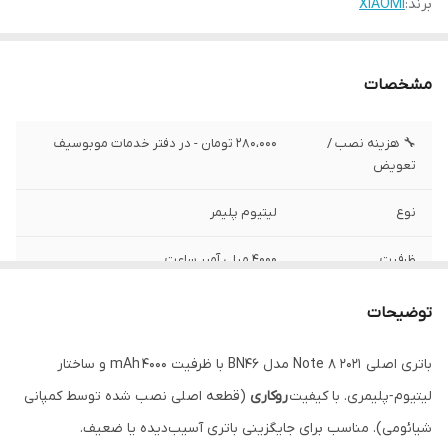
برند:
XIAOMI
مشخصات
🔧 هزینه نصب /
280،000 تومان - در دفتر خدمات موبوسیف
تعویض
نوع
لیتیوم پلیمر
ظرفیت
4000 میلی آمپر ساعت
✅ کیفیت
اصلی روکاری (قطعه اصلی نصب شده توسط
توضیحات
کمپانی شیائومی)
باتری اصلی Note 8 2021 مدل BN46 با ظرفیت 4000 mAh و ساختار
✅ وضعیت تست
تست شده ، سالم
لیتیوم‑پلیمری. با کیفیت
روکاری
(قطعه اصلی نصب شده توسط کمپانی
شارژر
18 وات
شیائومی). مناسب برای جایگزینی باتری آسیب‌دیده یا ضعیف.