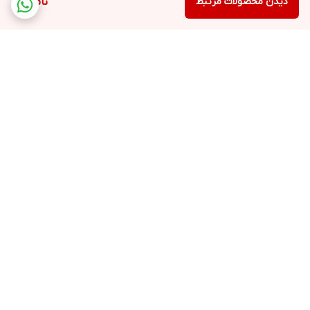
دیدن محصولات مرتبط
ناموجود
برگشت به بالا
ارسال به سراسر کشور
۷ روز ضمانت بازگشت کالا
درگاه پرداخت امن بانک ملت
ارسال با اسنپ باکس در
تهران