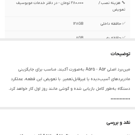
🔧 هزینه نصب /
280،000 تومان - در دفتر خدمات موبوسیف
تعویض
✅ حافظه داخلی
128GB
✅ حافظه رم
8GB
✅ کارتن و انقال
دارد
توضیحات
مالکیت
مین‌برد اصلی A525 - A52 به‌صورت آکبند، مناسب برای جایگزینی
✅ وضعیت تست
تست شده ، سالم
مادربردهای آسیب‌دیده یا غیرقابل‌تعمیر. با تعویض این قطعه، عملکرد
دستگاه به‌طور کامل بازیابی شده و گوشی مانند روز اول کار خواهد کرد.
•••••••••••••
⚙️ مشخصات:
• وضعیت: تست‌شده و سالم
نقد و بررسی
• کارتن و انتقال مالکیت: دارد