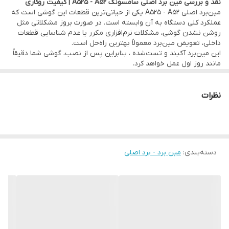
نقد و بررسی مین برد اصلی سامسونگ A525 - A52 | کیفیت روکاری
• کیفیت:
اصلی روکاری
(قطعه اصلی نصب شده توسط کمپانی
مین‌برد اصلی A525 - A52 یکی از حیاتی‌ترین قطعات این گوشی است که
سامسونگ)
عملکرد کلی دستگاه به آن وابسته است. در صورت بروز مشکلاتی مثل
روشن نشدن گوشی، مشکلات نرم‌افزاری مکرر یا عدم شناسایی قطعات
•••••••••••••
داخلی، تعویض مین‌برد معمولاً بهترین راه‌حل است.
🛠 ضمانت و خدمات:
این مین‌برد آکبند و تست‌شده ، بنابراین پس از نصب، گوشی شما دقیقاً
مانند روز اول عمل خواهد کرد.
• گارانتی اصالت کالا و هفت روز مهلت تست سلامت قطعه
•••••••••••••
✅ مزایای اصلی:
• امکان
مراجعه حضوری برای خرید و نصب
سریع و بدون دردسر قطعه
• راه‌حل اقتصادی برای احیای گوشی بدون نیاز به خرید دستگاه جدید
نظرات
در
دفتر مرکزی موبو سیف – واحد خدمات
(تهران)
• مین‌برد آکبند، بدون تعمیر و آماده استفاده بدون دردسر
• تضمین اصالت و مهلت تست هفت روزه
•
ارسال به سراسر کشور
با بسته‌بندی ایمن و تحویل سریع
•••••••••••••
•••••••••••••
جمع‌بندی:
راه‌حلی حرفه‌ای برای نو کردن گوشی بدون هزینه کردن برای خرید گوشی
💰
فروش تکی با قیمت عمده
و بدون واسطه
دسته‌بندی
:
مین برد - برد اصلی
جدید.
نصب سریع‌، گارانتی اصالت و پشتیبانی حضوری از طریق مرکز موبو سیف
تجربه‌ای بی‌دردسر برای مشتریان در تهران فراهم کرده است.